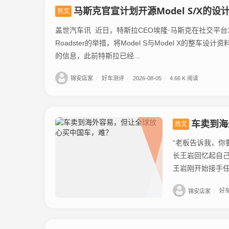
马斯克官宣计划开源Model S/X的设
热文
盖世汽车讯 近日，特斯拉CEO埃隆·马斯克在社交平
Roadster的举措，将Model S与Model X的整
的信息，此前特斯拉已经...
锦安店家
/
好车测评
/
2026-08-05
/
4.66 K 阅读
车卖到海
热文
“老板告诉我，你
长王岩回忆起自
王岩刚开始接手任
锦安店家
/
好