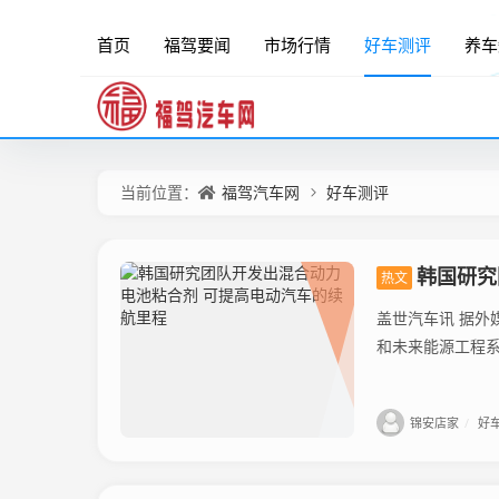
首页
福驾要闻
市场行情
好车测评
养车
福驾汽车网
好车测评
当前位置：
韩国研究
热文
盖世汽车讯 据外媒报
和未来能源工程系教授K
锦安店家
/
好