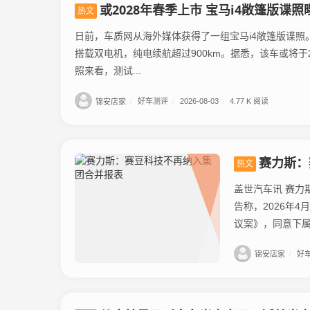
或2028年春季上市 宝马i4敞篷版谍照
热文
日前，车质网从海外媒体获得了一组宝马i4敞篷版谍照
搭载双电机，纯电续航超过900km。据悉，该车或将于2028年春
照来看，测试...
锦安店家
/
好车测评
/
2026-08-03
/
4.77 K 阅读
赛力斯：
热文
盖世汽车讯 赛力
告称，2026年
议案》，同意下属
锦安店家
/
好