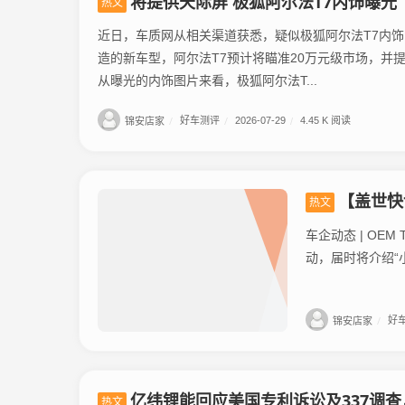
将提供天际屏 极狐阿尔法T7内饰曝光
热文
近日，车质网从相关渠道获悉，疑似极狐阿尔法T7内
造的新车型，阿尔法T7预计将瞄准20万元级市场，并
从曝光的内饰图片来看，极狐阿尔法T...
锦安店家
/
好车测评
/
2026-07-29
/
4.45 K 阅读
【盖世快
热文
车企动态 | OE
动，届时将介绍“
锦安店家
/
好
亿纬锂能回应美国专利诉讼及337调
热文