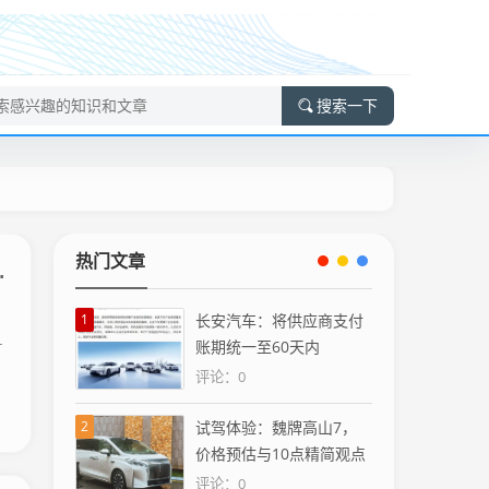
搜索一下
热门文章
1
长安汽车：将供应商支付
.
账期统一至60天内
评论：0
2
试驾体验：魏牌高山7，
价格预估与10点精简观点
评论：0