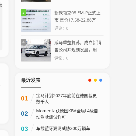
3
新款领克08 EM-P正式上
市 售价17.58-22.88万
评论：0
4
威马重整复苏，成立新销
售公司并规划发展，用户
或不再无家可归
评论：0
最近发表
部
。
宝马计划2027年底前在德国裁员
01
数千人
Momenta获德国KBA全境L4级自
02
动驾驶测试许可
03
车载蓝牙漏洞威胁200万辆车