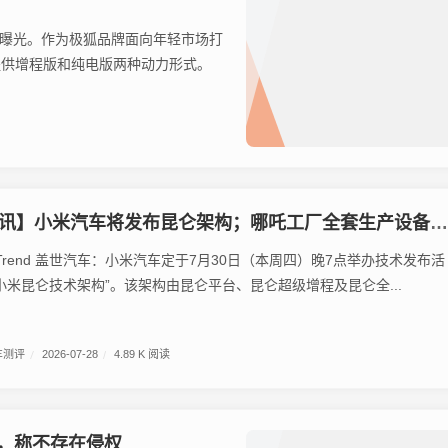
饰曝光。作为极狐品牌面向年轻市场打
提供增程版和纯电版两种动力形式。
讯】小米汽车将发布昆仑架构；哪吒工厂全套生产设备被司法拍卖
M Trend 盖世汽车：小米汽车定于7月30日（本周四）晚7点举办技术发布活
小米昆仑技术架构”。该架构由昆仑平台、昆仑超级增程及昆仑全...
车测评
/
2026-07-28
/
4.89 K 阅读
查，称不存在侵权