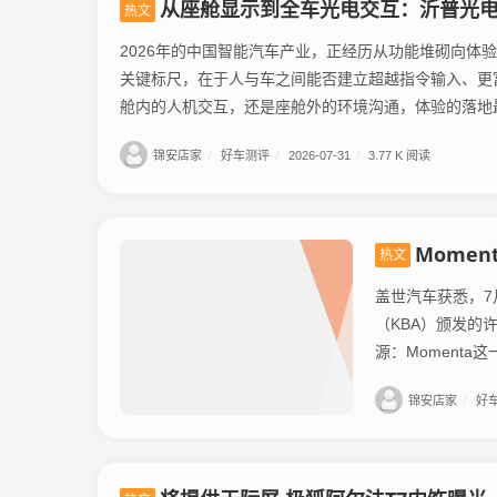
从座舱显示到全车光电交互：沂普光电的战
热文
2026年的中国智能汽车产业，正经历从功能堆砌向体
关键标尺，在于人与车之间能否建立超越指令输入、更
舱内的人机交互，还是座舱外的环境沟通，体验的落地最终
锦安店家
/
好车测评
/
2026-07-31
/
3.77 K 阅读
Mome
热文
盖世汽车获悉，7
（KBA）颁发的许
源：Momenta这
锦安店家
/
好