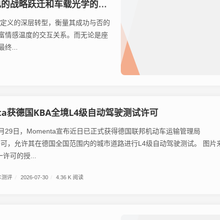
略跃迁和车载光学的价值重构
验定义的深层转型，衡量其成功与否的
富情感温度的交互关系。而无论是座
...
nta获德国KBA全境L4级自动驾驶测试许可
月29日，Momenta宣布近日已正式获得德国联邦机动车运输管理局
可，允许其在德国全国范围内的城市道路进行L4级自动驾驶测试。 图片来
一许可的授...
车测评
/
2026-07-30
/
4.36 K 阅读