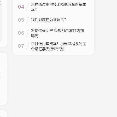
怎样通过电池技术降低汽车购车成
04
本？
05
我们到底在为谁负责？
将提供天际屏 极狐阿尔法T7内饰
06
曝光
主打低用车成本！小米澎程系列昆
07
仑增程器支持92汽油
公
的