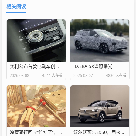
相关阅读
宾利公布首款电动车创新驾驶模式
ID.ERA 5X谍照曝光
2026-08-08
4544 人在看
2026-08-07
4836 人在看
鸿蒙智行回应“竹知了”，没想象中那么“玻璃心”
沃尔沃预告EX50，用来接棒EX40