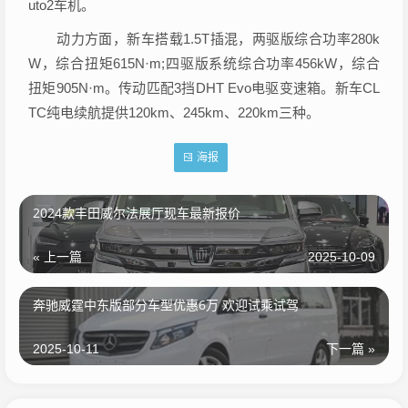
uto2车机。
动力方面，新车搭载1.5T插混，两驱版综合功率280k
W，综合扭矩615N·m;四驱版系统综合功率456kW，综合
扭矩905N·m。传动匹配3挡DHT Evo电驱变速箱。新车CL
TC纯电续航提供120km、245km、220km三种。
海报
2024款丰田威尔法展厅现车最新报价
« 上一篇
2025-10-09
奔驰威霆中东版部分车型优惠6万 欢迎试乘试驾
2025-10-11
下一篇 »