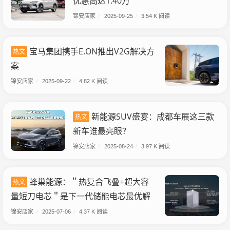
优惠高达1.40万
锦安店家
/
2025-09-25
/
3.54 K 阅读
宝马集团携手E.ON推出V2G解决方
热文
案
锦安店家
/
2025-09-22
/
4.82 K 阅读
新能源SUV盛宴：成都车展这三款
热文
新车谁最亮眼？
锦安店家
/
2025-08-24
/
3.97 K 阅读
蜂巢能源：＂热复合飞叠+超大容
热文
量短刀电芯＂是下一代储能电芯最优解
锦安店家
/
2025-07-06
/
4.37 K 阅读