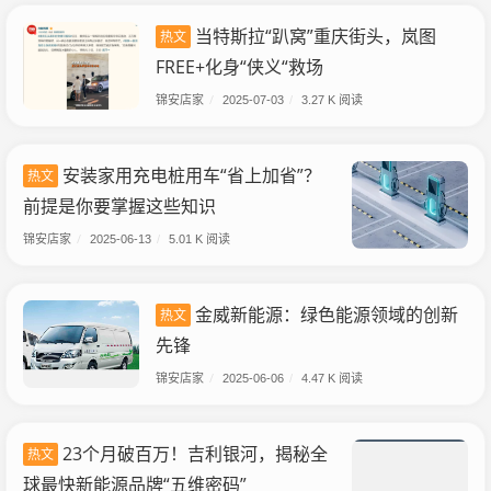
当特斯拉“趴窝”重庆街头，岚图
热文
FREE+化身“侠义“救场
锦安店家
/
2025-07-03
/
3.27 K 阅读
安装家用充电桩用车“省上加省”？
热文
前提是你要掌握这些知识
锦安店家
/
2025-06-13
/
5.01 K 阅读
金威新能源：绿色能源领域的创新
热文
先锋​
锦安店家
/
2025-06-06
/
4.47 K 阅读
23个月破百万！吉利银河，揭秘全
热文
球最快新能源品牌“五维密码”