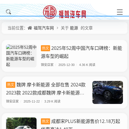
福驾汽车网
能源
当前位置：
关于
的文章
2025年52周中国汽车口碑榜：新能
热文
源车型的崛起
锦安店家
/
2025-12-30
/
4.36 K 阅读
魏牌 摩卡新能源 全部在售 2024款
热文
2023款 2022款成都魏牌 摩卡新能源最
低23.18万起售 暂无优惠
锦安店家
/
2025-11-22
/
3.29 K 阅读
成都宋PLUS新能源售价12.18万起
热文