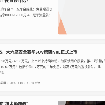
，4个配置该咋选？
0元购车金 2、冠军金融礼：免费赠送价
8000-12000元 4、冠军流量礼：
8万起，大六座安全豪华SUV腾势N8L正式上市
9.98万元-32.98万元，上市以来持续热销，为回馈用户厚爱，推出限时购
10.67万元！包括价值1.7万元的三年免息，最高1万元的置换补贴。此
3...
驾要闻
/
2025-11-09
/
4.97 K 阅读
来“技术颠覆者”