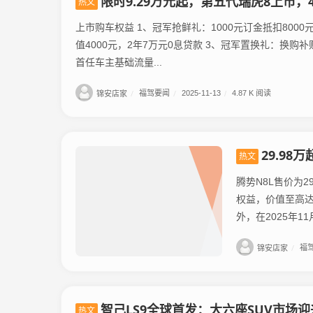
限时9.29万元起，第五代瑞虎8上市
热文
上市购车权益 1、冠军抢鲜礼：1000元订金抵扣800
值4000元，2年7万元0息贷款 3、冠军置换礼：换购补贴享
首任车主基础流量...
锦安店家
/
福驾要闻
/
2025-11-13
/
4.87 K 阅读
29.9
热文
腾势N8L售价为2
权益，价值至高达
外，在2025年11月
锦安店家
/
福
智己LS9全球首发：大六座SUV市场迎
热文