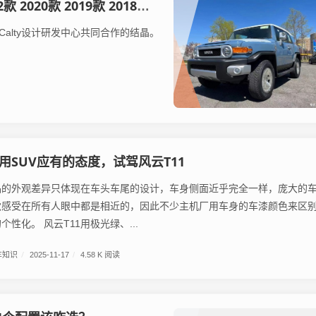
 2017款现购FJ酷路泽中东版享17万优惠 欢迎到店试驾
alty设计研发中心共同合作的结晶。
用SUV应有的态度，试驾风云T11
品的外观差异只体现在车头车尾的设计，车身侧面近乎完全一样，庞大的
觉感受在所有人眼中都是相近的，因此不少主机厂用车身的车漆颜色来区
和展示自己产品的个性化。 风云T11用极光绿、...
车知识
/
2025-11-17
/
4.58 K 阅读