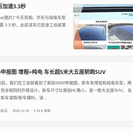
百加速3.3秒
r Me(图片)”今天亮相，外形与纯电车型
需 3.3 秒，此前该车已现身工信部第
00申报图 增程+纯电 车长超5米大五座轿跑SUV
] 日前，我们在工信部看到了昊铂S600申报图，新车有增程和纯电车型，两
完全相同的外观设计，新车尺寸比昊铂HL略小，是一款大五座SUV。 友
车谍照/新车爆料，请...
技前沿
/
2025-12-10
/
5.16 K 阅读