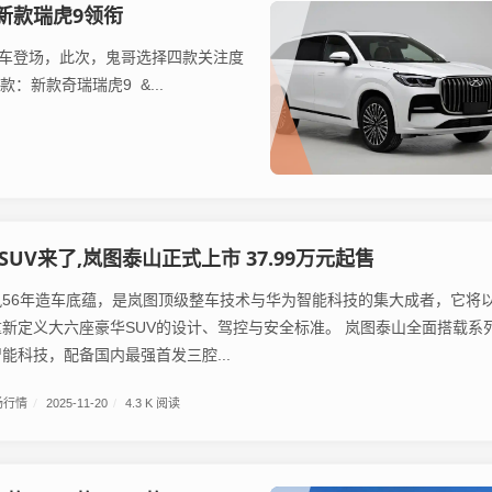
 新款瑞虎9领衔
车登场，此次，鬼哥选择四款关注度
新款奇瑞瑞虎9 &...
SUV来了,岚图泰山正式上市 37.99万元起售
56年造车底蕴，是岚图顶级整车技术与华为智能科技的集大成者，它将
新定义大六座豪华SUV的设计、驾控与安全标准。 岚图泰山全面搭载系
能科技，配备国内最强首发三腔...
场行情
/
2025-11-20
/
4.3 K 阅读