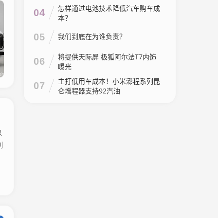
怎样通过电池技术降低汽车购车成
04
本？
05
我们到底在为谁负责？
将提供天际屏 极狐阿尔法T7内饰
06
曝光
主打低用车成本！小米澎程系列昆
07
仑增程器支持92汽油
以
列