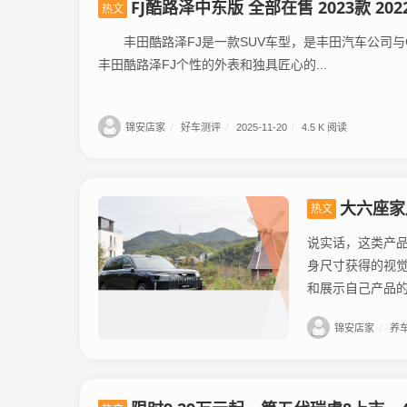
FJ酷路泽中东版 全部在售 2023款 2022款 2020款 2019款 2018款
热文
丰田酷路泽FJ是一款SUV车型，是丰田汽车公司与C
丰田酷路泽FJ个性的外表和独具匠心的...
锦安店家
/
好车测评
/
2025-11-20
/
4.5 K 阅读
大六座家
热文
说实话，这类产
身尺寸获得的视
锦安店家
/
养