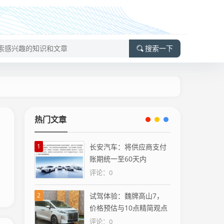
搜索一下
热门文章
1
长安汽车：将供应商支付
账期统一至60天内
评论：0
2
试驾体验：魏牌高山7，
价格预估与10点精简观点
评论：0