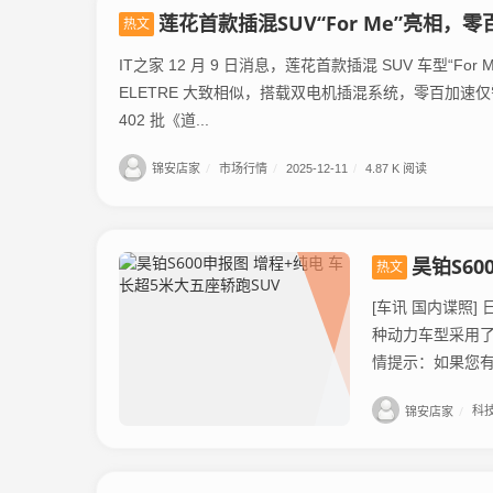
莲花首款插混SUV“For Me”亮相，零
热文
IT之家 12 月 9 日消息，莲花首款插混 SUV 车型“Fo
ELETRE 大致相似，搭载双电机插混系统，零百加速仅
402 批《道...
锦安店家
/
市场行情
/
2025-12-11
/
4.87 K 阅读
昊铂S6
热文
[车讯 国内谍照
种动力车型采用了
情提示：如果您有新
锦安店家
/
科