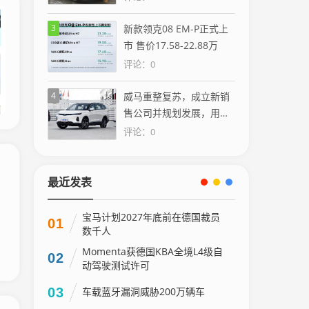
3
新款领克08 EM-P正式上
市 售价17.58-22.88万
评论：0
4
威马重整复苏，成立新销
售公司并规划发展，用户
或不再无家可归
评论：0
最近发表
宝马计划2027年底前在德国裁员
01
数千人
Momenta获德国KBA全境L4级自
02
动驾驶测试许可
03
车载蓝牙漏洞威胁200万辆车