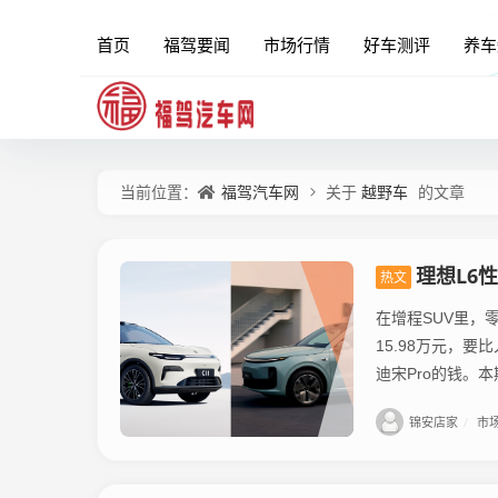
首页
福驾要闻
市场行情
好车测评
养车
福驾汽车网
越野车
当前位置：
关于
的文章
理想L6
热文
在增程SUV里，
15.98万元，要
迪宋Pro的钱。本
锦安店家
/
市