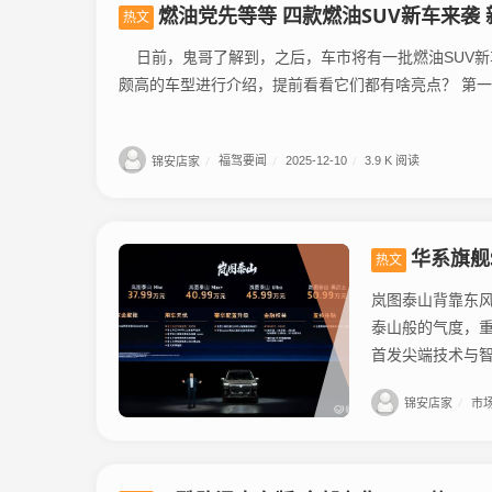
燃油党先等等 四款燃油SUV新车来袭
热文
日前，鬼哥了解到，之后，车市将有一批燃油SUV新
颇高的车型进行介绍，提前看看它们都有啥亮点？ 第一款：
锦安店家
/
福驾要闻
/
2025-12-10
/
3.9 K 阅读
华系旗舰
热文
岚图泰山背靠东风
泰山般的气度，重
首发尖端技术与智
锦安店家
/
市