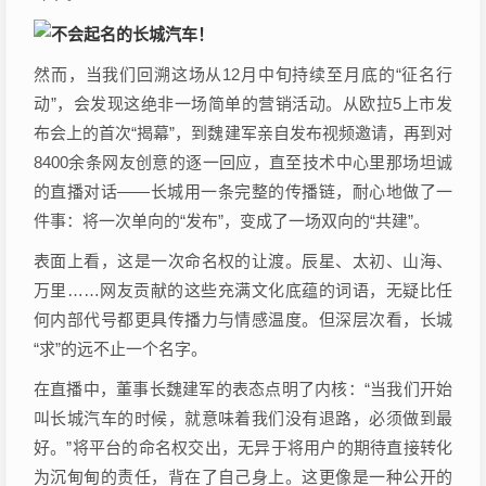
然而，当我们回溯这场从12月中旬持续至月底的“征名行
动”，会发现这绝非一场简单的营销活动。从欧拉5上市发
布会上的首次“揭幕”，到魏建军亲自发布视频邀请，再到对
8400余条网友创意的逐一回应，直至技术中心里那场坦诚
的直播对话——长城用一条完整的传播链，耐心地做了一
件事：将一次单向的“发布”，变成了一场双向的“共建”。
表面上看，这是一次命名权的让渡。辰星、太初、山海、
万里……网友贡献的这些充满文化底蕴的词语，无疑比任
何内部代号都更具传播力与情感温度。但深层次看，长城
“求”的远不止一个名字。
在直播中，董事长魏建军的表态点明了内核：“当我们开始
叫长城汽车的时候，就意味着我们没有退路，必须做到最
好。”将平台的命名权交出，无异于将用户的期待直接转化
为沉甸甸的责任，背在了自己身上。这更像是一种公开的