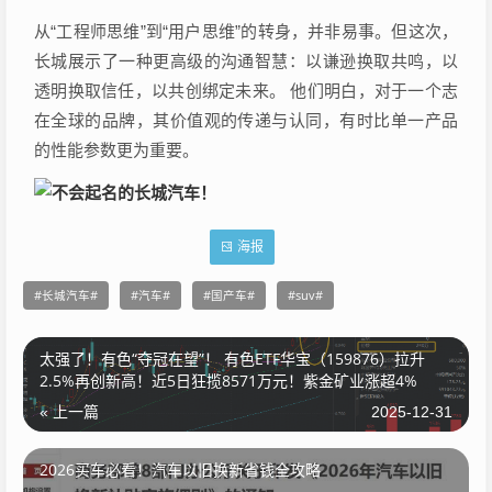
从“工程师思维”到“用户思维”的转身，并非易事。但这次，
长城展示了一种更高级的沟通智慧：以谦逊换取共鸣，以
透明换取信任，以共创绑定未来。 他们明白，对于一个志
在全球的品牌，其价值观的传递与认同，有时比单一产品
的性能参数更为重要。
海报
长城汽车
汽车
国产车
suv
太强了！有色“夺冠在望”！ 有色ETF华宝（159876）拉升
2.5%再创新高！近5日狂揽8571万元！紫金矿业涨超4%
« 上一篇
2025-12-31
2026买车必看！汽车以旧换新省钱全攻略