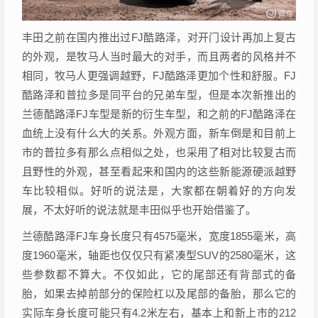
丰田之前在国内推出过FJ酷路泽，对开门设计再加上复古
的外观，是牧马人当时最大的对手，而且两者的风格并不
相同，牧马人更强调越野，FJ酷路泽更加个性和舒服。FJ
酷路泽和普拉多是同平台的兄弟车型，但是本次新推出的
兰德酷路泽FJ车型是新的衍生车型，和之前的FJ酷路泽在
血统上没有什么大的关系。外观方面，新车倒是和目前上
市的普拉多有那么点相似之处，也采用了相对比较复古而
且野性的外观，甚至看起来和国内的这些新能源硬派越野
车比较相似。好听的说法是，大家都在朝着好的方向发
展，不太好听的说法就是丰田似乎也开始借鉴了。
兰德酷路泽FJ车身长度只有4575毫米，宽度1855毫米，高
度1960毫米，轴距也仅仅只有紧凑型SUV的2580毫米，这
些参数都不算大。不仅如此，它的尾部还有背部式的备
胎，如果去掉前部分的保险杠以及尾部的备胎，那么它的
实际车身长度可能只有4.2米左右，基本上和新上市的212