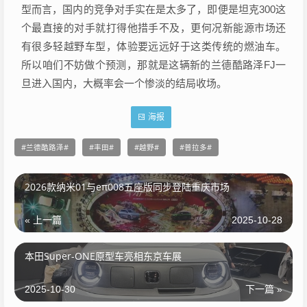
型而言，国内的竞争对手实在是太多了，即便是坦克300这
个最直接的对手就打得他措手不及，更何况新能源市场还
有很多轻越野车型，体验要远远好于这类传统的燃油车。
所以咱们不妨做个预测，那就是这辆新的兰德酷路泽FJ一
旦进入国内，大概率会一个惨淡的结局收场。
海报
兰德酷路泽
丰田
越野
普拉多
2026款纳米01与eπ008五座版同步登陆重庆市场
« 上一篇
2025-10-28
本田Super-ONE原型车亮相东京车展
2025-10-30
下一篇 »