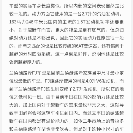
车型的实际车身长度类似，所以内部的空间表现自然是比
较一般的。动力方面它使用的是一台2.7升的汽油发动机，
163马力246牛米比国内的主流的1.5T发动机功率还要更
小，对于越野车而言，更大的排量是更有底气的，但总归
绝对动力还是不够出色，因此它的实际动力性能是很一般
的。而与之匹配的也是比较传统的6AT变速器，还有偏向于
越野的分时四驱系统，这一点倒是好评，说明他还是比较
强调越野能力的。
兰德酷路泽FJ车型是目前兰德酷路泽家族当中尺寸最小定
位也最低的车型。FJ酷路泽使用的可是4.0升V6发动机，而
到了兰德酷路泽FJ这里则变成了2.7升发动机，所以它的地
位之低可见一斑。由于目前丰田在国内的影响力还是比较
大的，加上国内对于越野车的需求量也非常之大，这就导
致丰田必将会将这辆车引进到国内。而过去丰田的硬派越
野车在国内都是有溢价能力的，如今二手市场上的普拉多
和兰德酷路泽车型也非常吃香。但是对于这种小尺寸的车