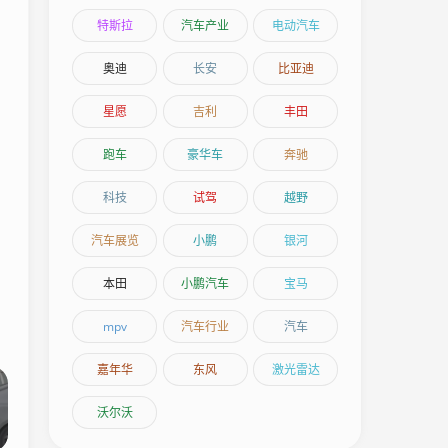
特斯拉
汽车产业
电动汽车
奥迪
长安
比亚迪
星愿
吉利
丰田
跑车
豪华车
奔驰
科技
试驾
越野
汽车展览
小鹏
银河
本田
小鹏汽车
宝马
mpv
汽车行业
汽车
嘉年华
东风
激光雷达
沃尔沃