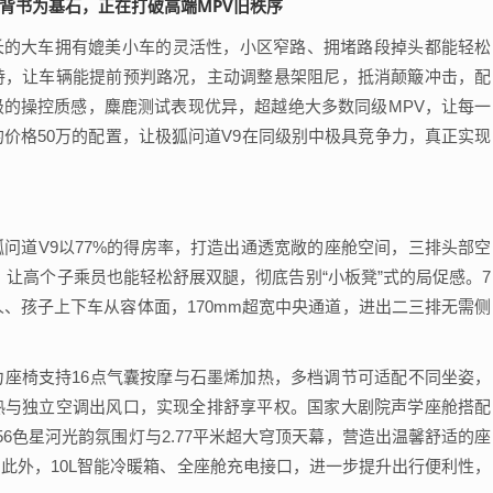
多长的大车拥有媲美小车的灵活性，小区窄路、拥堵路段掉头都能轻松
持，让车辆能提前预判路况，主动调整悬架阻尼，抵消颠簸冲击，配
的操控质感，麋鹿测试表现优异，超越绝大多数同级MPV，让每一
的价格50万的配置，让极狐问道V9在同级别中极具竞争力，真正实现
问道V9以77%的得房率，打造出通透宽敞的座舱空间，三排头部空
，让高个子乘员也能轻松舒展双腿，彻底告别“小板凳”式的局促感。7
老人、孩子上下车从容体面，170mm超宽中央通道，进出二三排无需侧
座椅支持16点气囊按摩与石墨烯加热，多档调节可适配不同坐姿，
热与独立空调出风口，实现全排舒享平权。国家大剧院声学座舱搭配
6色星河光韵氛围灯与2.77平米超大穹顶天幕，营造出温馨舒适的座
此外，10L智能冷暖箱、全座舱充电接口，进一步提升出行便利性，