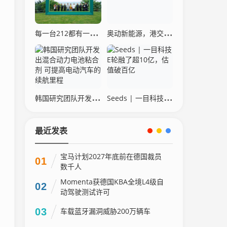
每一台212都有一个环塔梦 环塔收官庆典见证功勋时刻！
奥动新能源，港交所“二度赶考”
韩国研究团队开发出混合动力电池粘合剂 可提高电动汽车的续航里程
Seeds | 一目科技E轮融了超10亿，估值破百亿
最近发表
宝马计划2027年底前在德国裁员
01
数千人
Momenta获德国KBA全境L4级自
02
动驾驶测试许可
03
车载蓝牙漏洞威胁200万辆车