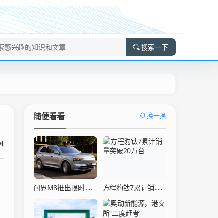
搜索一下
换一换
随便看看
问界M8推出限时购车政策 至高享价值66000元权益
方程豹钛7累计销量突破20万台