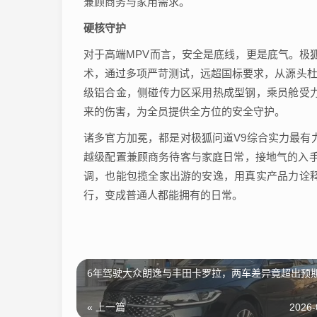
兼顾商务与家用需求。
硬核守护
对于高端MPV而言，安全是底线，更是底气。极
术，通过多项严苛测试，远超国标要求，从源头杜
级铝合金，侧碰传力区采用热成型钢，乘员舱受
来的伤害，为全员提供全方位的安全守护。
诸多官方加冕，都是对极狐问道V9综合实力最有
越级配置兼顾商务待客与家庭日常，接地气的入手
调，也能包揽全家出游的安逸，用真实产品力诠
行，变成普通人都能拥有的日常。
6年驾驶大众朗逸与丰田卡罗拉，两车差异竟超出预
« 上一篇
2026-