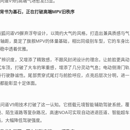
问道V9的高端气场愈发凸显。
狐问道V9摒弃浮夸设计，以简约大气的风格，打造出兼具质感与气
m超长轴距，奠定了旗舰MPV的体量基础，相比同级别车型，它的车身比
稳中透着优雅。
了辨识度，又增添了精致感，不跟风封闭设计的理念，让前脸更具动
式车顶，打破了大车的笨重感，增添了几分灵动气息；电动侧滑门轨
升行驶静谧性。尾部贯穿式尾灯与前脸呼应，点亮后层次分明，进一
都能彰显十足体面。
狐问道V9用技术打破了这一认知。它搭载元境智能辅助驾驶系统，覆
、陌生道路等复杂路况，高速NOA可实现自动进退匝道、智能超车
辆，大幅降低驾驶强度。