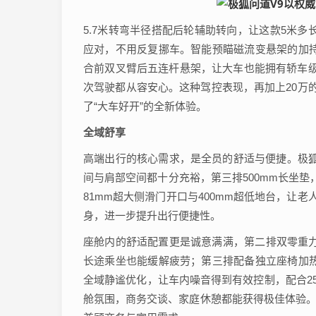
5.7米转弯半径搭配后轮辅助转向，让这款5米
应对，不用反复挪车。智能预瞄磁流变悬架的加
合前双叉臂后五连杆悬架，让大车也能拥有轿车级
次驾驶都从容安心。这种驾控表现，再加上20万
了“大车好开”的全新体验。
全域舒享
高端出行的核心需求，是全员的舒适与便捷。极狐
间与肩部空间都十分充裕，第三排500mm长坐垫
81mm超大侧滑门开口与400mm超低地台，让
身，进一步提升出行便捷性。
座舱内的舒适配置更是诚意满满，第二排双零重力
长途乘坐也能缓解疲劳；第三排配备独立座椅加
全域静谧优化，让车内噪音得到有效控制，配合25
舱氛围，商务交谈、家庭休憩都能获得极佳体验。