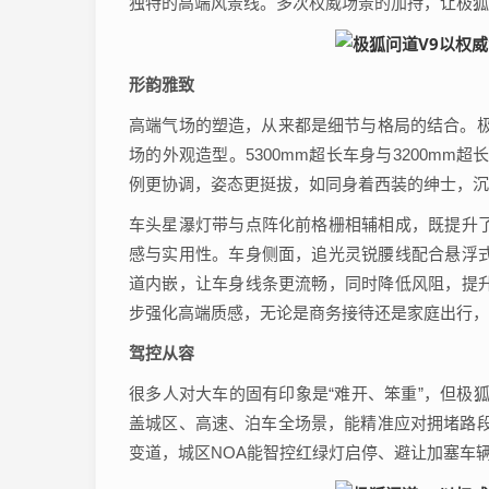
独特的高端风景线。多次权威场景的加持，让极狐
形韵雅致
高端气场的塑造，从来都是细节与格局的结合。极
场的外观造型。5300mm超长车身与3200m
例更协调，姿态更挺拔，如同身着西装的绅士，沉
车头星瀑灯带与点阵化前格栅相辅相成，既提升
感与实用性。车身侧面，追光灵锐腰线配合悬浮
道内嵌，让车身线条更流畅，同时降低风阻，提
步强化高端质感，无论是商务接待还是家庭出行，
驾控从容
很多人对大车的固有印象是“难开、笨重”，但极
盖城区、高速、泊车全场景，能精准应对拥堵路段
变道，城区NOA能智控红绿灯启停、避让加塞车