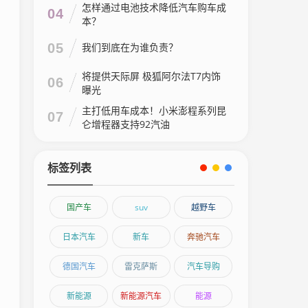
怎样通过电池技术降低汽车购车成
04
本？
05
我们到底在为谁负责？
将提供天际屏 极狐阿尔法T7内饰
06
曝光
主打低用车成本！小米澎程系列昆
07
仑增程器支持92汽油
标签列表
国产车
suv
越野车
日本汽车
新车
奔驰汽车
德国汽车
雷克萨斯
汽车导购
新能源
新能源汽车
能源