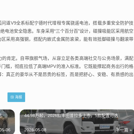
狐问道V9全系标配宁德时代增程专属骁遥电池，搭载多重安全防护技
绝电池安全隐患。车身采用“三个百分百”设计，碰撞吸能区采用航空
力区采用高强钢，搭配内嵌式金属防滚梁，能有效抵御碰撞与翻滚带
力的肯定。自带旗舰气场，从容立足各类高端社交与公务场景，满配
门槛，彻底拉低了高端MPV的准入标准。它既能撑起商务出行的格
释：真正的豪华从不是昂贵的标签，而是把舒心、安稳、有质感的出
海报
期
44.98万起，2026款丰田普拉多上市，5款配置可选
05-06
2026-05-08
下一篇 »