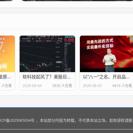
昊铂埃安，早就不是原来的昊铂埃安了！
软科技起风了？美股巨头验证AI应用商业化，阿里巴巴领涨6%，低位港股互联网ETF华宝（513770）涨超2%
以“八一”之名、开启品质淬炼征程！北京81VJ口碑BIP发布会启幕
6 人在看
2026-08-04
3830 人在看
2026-08-03
4816 人在看
ICP备2025065034号
，本站部分内容为转载，不代表本站立场，如有侵权请联