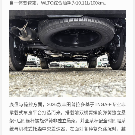
自一体变速箱，WLTC综合油耗为10.11L/100km。
底盘与操控方面，2026款丰田普拉多基于TNGA-F专业非
承载式车身平台打造而来，搭载前双横臂螺旋弹簧独立悬
架+后四连杆螺旋弹簧非独立悬架，并全系标配全时四驱系
统与机械式托森中央差速器，在面对各种复杂路况时，越