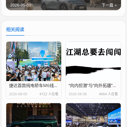
2026-05-09
下一篇 »
相关阅读
捷达首款纯电轿车M6线下亮相 联和茶百道在成都开设限时快闪店
“向内挖潜”与“向外拓疆”！比亚迪7月销量深度解析
2026-08-09
4722 人在看
2026-08-08
4664 人在看