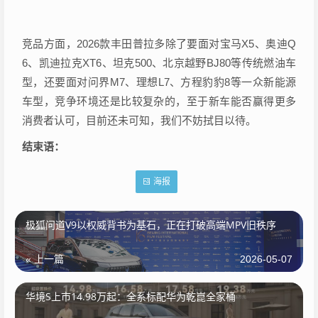
竞品方面，2026款丰田普拉多除了要面对宝马X5、奥迪Q
6、凯迪拉克XT6、坦克500、北京越野BJ80等传统燃油车
型，还要面对问界M7、理想L7、方程豹豹8等一众新能源
车型，竞争环境还是比较复杂的，至于新车能否赢得更多
消费者认可，目前还未可知，我们不妨拭目以待。
结束语：
海报
极狐问道V9以权威背书为基石，正在打破高端MPV旧秩序
« 上一篇
2026-05-07
华境S上市14.98万起：全系标配华为乾崑全家桶